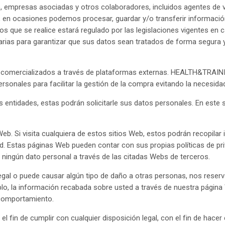
o, empresas asociadas y otros colaboradores, incluidos agentes de v
í, en ocasiones podemos procesar, guardar y/o transferir informació
os que se realice estará regulado por las legislaciones vigentes e
 para garantizar que sus datos sean tratados de forma segura y de
comercializados a través de plataformas externas. HEALTH&TRAININ
sonales para facilitar la gestión de la compra evitando la necesida
as entidades, estas podrán solicitarle sus datos personales. En est
 Web. Si visita cualquiera de estos sitios Web, estos podrán recopil
dad. Estas páginas Web pueden contar con sus propias políticas de pri
r ningún dato personal a través de las citadas Webs de terceros.
gal o puede causar algún tipo de daño a otras personas, nos reservamo
eblo, la información recabada sobre usted a través de nuestra pági
 comportamiento.
fin de cumplir con cualquier disposición legal, con el fin de hacer c