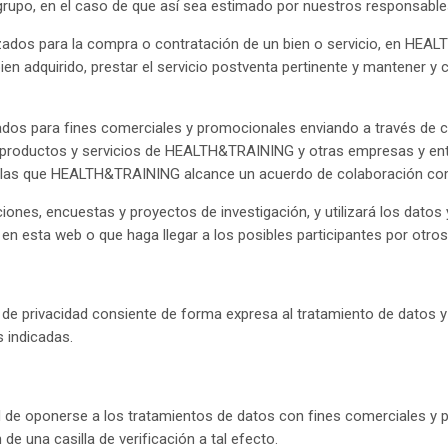
rupo, en el caso de que así sea estimado por nuestros responsab
izados para la compra o contratación de un bien o servicio, en HEA
o bien adquirido, prestar el servicio postventa pertinente y mantener 
tados para fines comerciales y promocionales enviando a través de 
productos y servicios de HEALTH&TRAINING y otras empresas y entid
n las que HEALTH&TRAINING alcance un acuerdo de colaboración com
es, encuestas y proyectos de investigación, y utilizará los datos 
en esta web o que haga llegar a los posibles participantes por otro
ca de privacidad consiente de forma expresa al tratamiento de datos
s indicadas.
 de oponerse a los tratamientos de datos con fines comerciales y p
de una casilla de verificación a tal efecto.