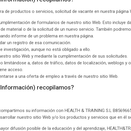
ompra de productos o servicios, solicitud de vacante en nuestra págin
mplimentación de formularios de nuestro sitio Web. Esto incluye da
n de material o de la solicitud de un nuevo servicio. También podremo
ando informe de un problema en nuestra página.
ar un registro de esa comunicación.
 investigación, aunque no está obligado a ello.
nuestro sitio Web y mediante la cumplimentación de sus solicitudes.
 no limitándose a, datos de tráfico, datos de localización, weblogs y
iene acceso.
ntarse a una oferta de empleo a través de nuestro sitio Web.
 Información) recopilamos?
artimos su información con HEALTH & TRAINING S.L B85696656 pert
sarrollar nuestro sitio Web y/o los productos y servicios que en él 
ayor difusión posible de la educación y del aprendizaje, HEALTH&T